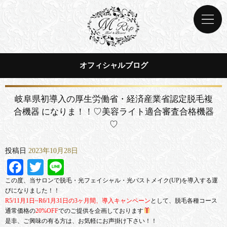
オフィシャルブログ
岐阜県初導入の厚生労働省・経済産業省認定脱毛複
合機器 になりま！！♡美容ライト適合審査合格機器
♡
投稿日
2023年10月28日
Facebook
Twitter
Line
この度、当サロンで脱毛・光フェイシャル・光バストメイク(UP)を導入する運
びになりました！！
R5/11月1日~R6/1月31日の3ヶ月間、導入キャンペーン
として、脱毛各種コース
通常価格の
20%OFF
でのご提供を企画しております
是非、ご興味の有る方は、お気軽にお声掛け下さい！！