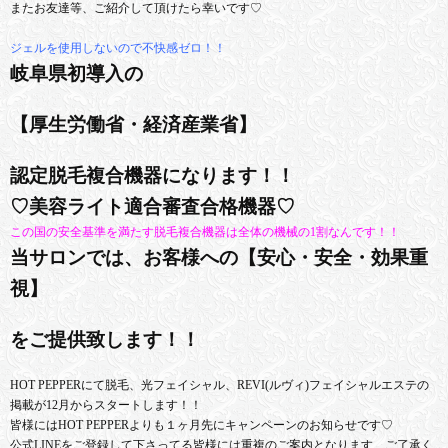
またお友達等、ご紹介して頂けたら幸いです♡
ジェルを使用しないので不快感ゼロ！！
岐阜県初導入の
【厚生労働省・経済産業省】
認定脱毛複合機器になります！！
♡美容ライト適合審査合格機器♡
この国の安全基準を満たす脱毛複合機器は全体の機械の1割なんです！！
当サロンでは、お客様への【安心・安全・効果重
視】
をご提供致します！！
HOT PEPPERにて脱毛、光フェイシャル、REVI(ルヴィ)フェイシャルエステの
掲載が12月からスタートします！！
皆様にはHOT PEPPERよりも１ヶ月先にキャンペーンのお知らせです♡
公式LINEをご登録して下さってる皆様には重複のご案内となります、ご了承く