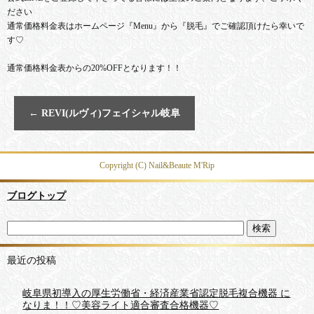
ださい
通常価格料金表はホームページ『Menu』から『脱毛』でご確認頂けたら幸いで
す♡
通常価格料金表からの20%OFFとなります！！
←
REVI(ルヴィ)フェイシャル岐阜
Copyright (C) Nail&Beaute M'Rip
ブログトップ
最近の投稿
岐阜県初導入の厚生労働省・経済産業省認定脱毛複合機器 に
なりま！！♡美容ライト適合審査合格機器♡